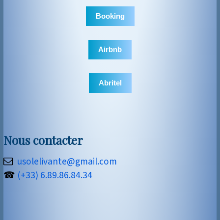
Booking
Airbnb
Abritel
Nous contacter
usolelivante@gmail.com
☎
(+33) 6.89.86.84.34