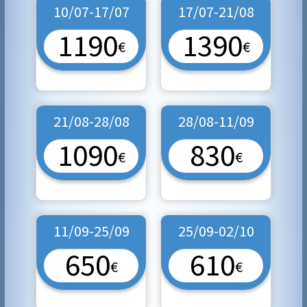
10/07-17/07
17/07-21/08
1190
1390
€
€
21/08-28/08
28/08-11/09
1090
830
€
€
11/09-25/09
25/09-02/10
650
610
€
€