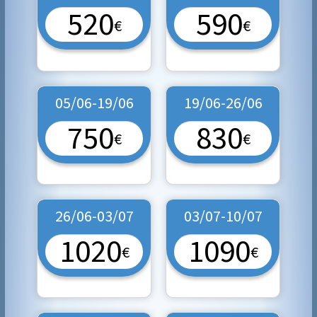
520
590
€
€
05/06-19/06
19/06-26/06
750
830
€
€
26/06-03/07
03/07-10/07
1020
1090
€
€