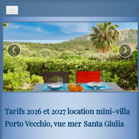
Accueil
‹
›
Hébergement
Tarif & Disponibilités
Localisation
Alentours
Contact
Tarifs 2026 et 2027 location mini-villa
Avis
Porto Vecchio, vue mer Santa Giulia