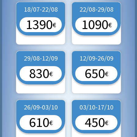
18/07-22/08
22/08-29/08
1390
1090
€
€
29/08-12/09
12/09-26/09
830
650
€
€
26/09-03/10
03/10-17/10
610
450
€
€