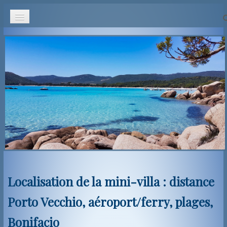
Accueil
Hébergement
Tarif & Disponibilités
Localisation
Alentours
Contact
Localisation de la mini-villa : distance
Avis
Porto Vecchio, aéroport/ferry, plages,
Bonifacio