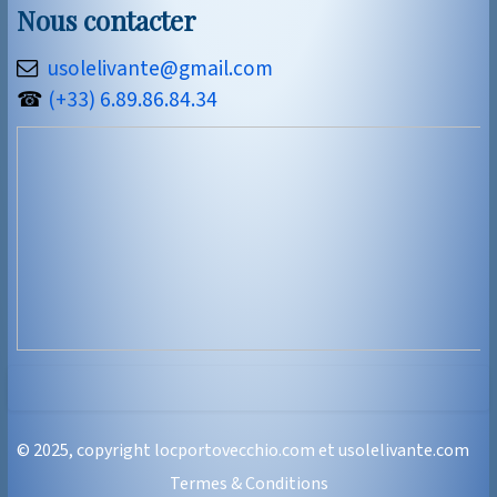
Nous contacter
usolelivante@gmail.com
☎
(+33) 6.89.86.84.34
© 2025, copyright locportovecchio.com et usolelivante.com
Termes & Conditions